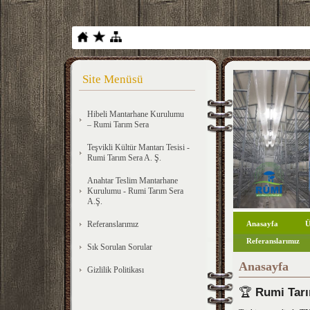
Site Menüsü
Hibeli Mantarhane Kurulumu
– Rumi Tarım Sera
Teşvikli Kültür Mantarı Tesisi -
Rumi Tarım Sera A. Ş.
Anahtar Teslim Mantarhane
Kurulumu - Rumi Tarım Sera
A.Ş.
Referanslarımız
Anasayfa
Ü
Referanslarımız
Sık Sorulan Sorular
Anasayfa
Gizlilik Politikası
🏆
Rumi Tarı