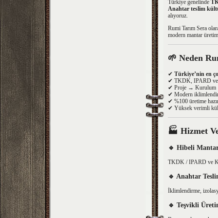
Türkiye genelinde
TK
Anahtar teslim kültü
alıyoruz.
Rumi Tarım Sera olara
modern mantar üretim 
🌱
Neden Rum
✔
Türkiye’nin en ç
✔ TKDK, IPARD ve Kı
✔ Proje → Kurulum →
✔ Modern iklimlendir
✔ %100 üretime hazır
✔ Yüksek verimli kült
🏭
Hizmet Ve
🔹
Hibeli Mant
TKDK / IPARD ve KKYDP
🔹
Anahtar Tesli
İklimlendirme, izolas
🔹
Teşvikli Üret