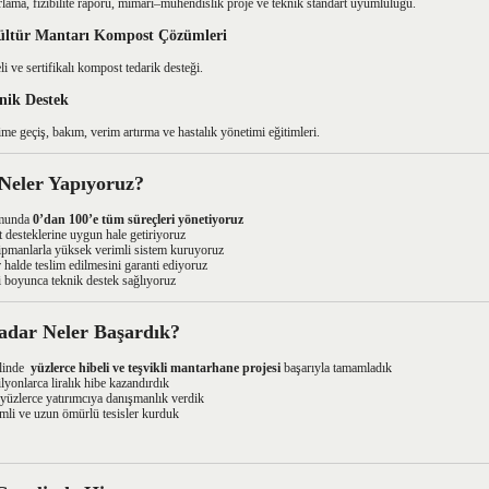
lama, fizibilite raporu, mimari–mühendislik proje ve teknik standart uyumluluğu.
Kültür Mantarı Kompost Çözümleri
li ve sertifikalı kompost tedarik desteği.
nik Destek
me geçiş, bakım, verim artırma ve hastalık yönetimi eğitimleri.
 Neler Yapıyoruz?
umunda
0’dan 100’e tüm süreçleri yönetiyoruz
t desteklerine uygun hale getiriyoruz
kipmanlarla yüksek verimli sistem kuruyoruz
ır halde teslim edilmesini garanti ediyoruz
i boyunca teknik destek sağlıyoruz
dar Neler Başardık?
elinde
yüzlerce hibeli ve teşvikli mantarhane projesi
başarıyla tamamladık
ilyonlarca liralık hibe kazandırdık
e yüzlerce yatırımcıya danışmanlık verdik
mli ve uzun ömürlü tesisler kurduk