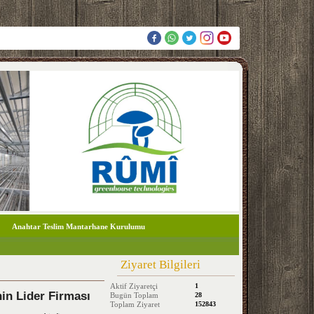
Anahtar Teslim Mantarhane Kurulumu
Ziyaret Bilgileri
Aktif Ziyaretçi
1
in Lider Firması
Bugün Toplam
28
Toplam Ziyaret
152843