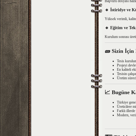
Başvuru dosyası hazır
🔹
İstiridye ve 
Yüksek verimli, kalite
🔹
Eğitim ve Tek
Kurulum sonrası üreti
🧱
Sizin İçin
Tesis kurul
Projeyi devle
En kaliteli e
Tesisin çalış
Üretim sürec
📈
Bugüne Ka
Türkiye gen
Üreticilere m
Farklı illerd
Modern, veri