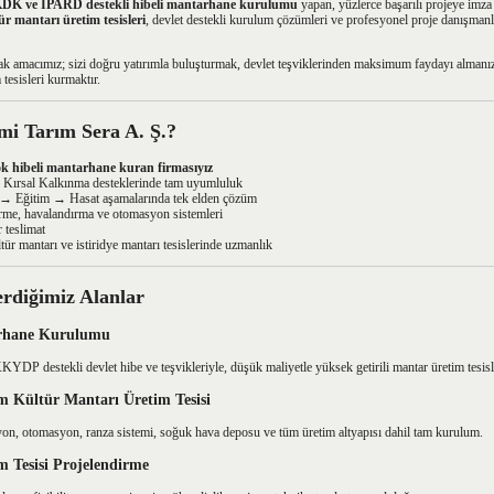
DK ve IPARD destekli hibeli mantarhane kurulumu
yapan, yüzlerce başarılı projeye imza
r mantarı üretim tesisleri
, devlet destekli kurulum çözümleri ve profesyonel proje danışmanlığ
k amacımız; sizi doğru yatırımla buluşturmak, devlet teşviklerinden maksimum faydayı almanı
tesisleri kurmaktır.
i Tarım Sera A. Ş.?
ok hibeli mantarhane kuran firmasıyız
rsal Kalkınma desteklerinde tam uyumluluk
 Eğitim → Hasat aşamalarında tek elden çözüm
me, havalandırma ve otomasyon sistemleri
 teslimat
ür mantarı ve istiridye mantarı tesislerinde uzmanlık
rdiğimiz Alanlar
arhane Kurulumu
 destekli devlet hibe ve teşvikleriyle, düşük maliyetle yüksek getirili mantar üretim tesisl
m Kültür Mantarı Üretim Tesisi
yon, otomasyon, ranza sistemi, soğuk hava deposu ve tüm üretim altyapısı dahil tam kurulum.
im Tesisi Projelendirme